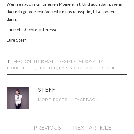
Wenn es auch nur für einen Moment ist. Und auch dann, wenn
dadurch gerade kein Vorteil für uns rausspringt. Besonders
dann.
Für mehr #echtesinteresse
Eure Steffi
EMOTION
,
GIRLPOWER
,
LIFESTYLE
,
PERSONALITY
,
THOUGHTS
EMOTION
,
EMPFINDLICH
,
MIMOSE
,
SENSIBEL
STEFFI
MORE POSTS
FACEBOOK
Artikel-
PREVIOUS
NEXT ARTICLE