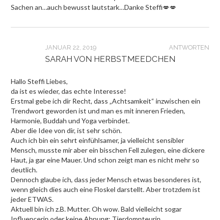
Sachen an…auch bewusst lautstark…Danke Steffi💋💋
JANUAR 22, 2019
ANTWORTEN
SARAH VON HERBSTMEEDCHEN
Hallo Steffi Liebes,
da ist es wieder, das echte Interesse!
Erstmal gebe ich dir Recht, dass „Achtsamkeit“ inzwischen ein
Trendwort geworden ist und man es mit inneren Frieden,
Harmonie, Buddah und Yoga verbindet.
Aber die Idee von dir, ist sehr schön.
Auch ich bin ein sehrt einfühlsamer, ja vielleicht sensibler
Mensch, musste mir aber ein bisschen Fell zulegen, eine dickere
Haut, ja gar eine Mauer. Und schon zeigt man es nicht mehr so
deutlich.
Dennoch glaube ich, dass jeder Mensch etwas besonderes ist,
wenn gleich dies auch eine Floskel darstellt. Aber trotzdem ist
jeder ETWAS.
Aktuell bin ich z.B. Mutter. Oh wow. Bald vielleicht sogar
Influencerin oder keine Ahnung: Tierdompteurin.