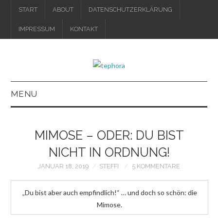
START
ABOUT
DATENSCHUTZERKLÄRUNG
IMPRESSUM
KONTAKT
MENU
IMPRESSUM
MIMOSE – ODER: DU BIST
DATENSCHUTZERKLÄRUNG
NICHT IN ORDNUNG!
JANUAR 18, 2019
STEFFI
5 KOMMENTARE
„Du bist aber auch empfindlich!“ … und doch so schön: die
Mimose.