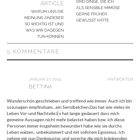
Navigation
DREI DINGE, DIE ICH
ARTICLE
ALS SENSIBLE MIMOSE
WARUM UNS DIE
GERNE FRÜHER
MEINUNG ANDERER
GEWUSST HÄTTE
SO WICHTIG IST UND
WAS WIR DAGEGEN
TUN KÖNNEN
5 KOMMENTARE
JANUAR 27, 2019
ANTWORTEN
BETTINA
Wunderschön geschrieben und treffend wie immer. Auch ich bin
sozusagen empfindsam…ein Sensibelchen.Das hat wie vieles im
Leben Vor-und Nachteile.Es hat lange gedauert dass mich
gemeine Aussagen nicht mehr belastet haben bzw. ich diese
Personen immer insgeheim bewundert habe wie sie durchs
Leben wälzen.. unbekümmert und mit vollstem Egoismus. Ich
nehme mir nun Denkmuster und spreche die mich kränkenden