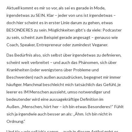
Aktuell kommt es mir so vor, als sei es gerade in Mode,
irgendetwas zu SEIN. Klar – jeder von uns ist irgendetwas –
doch hier scheint es in erster Linie darum zu gehen, etwas
BESONDERES zu sein. Möglichkeiten gibt’s da viele: Podcaster
zu sein, scheint zum Beispiel gerade angesagt – genauso wie
Coach, Speaker, Entrepreneur oder zumindest Veganer.
Das Bedürfnis also, sich selbst über irgendetwas zu definieren,
scheint weit verbreitet – und auch das Phänomen, sich über
Krankheiten (oder wenigstens über Probleme und
Beschwerden) nach außen auszudrücken, begegnet mir immer
häufiger. Manchmal beschleicht mich tatsächlich das Gefühl, je
leerer es IM Menschen aussieht, umso notwendiger und
bedeutender wird eine aussagekräftige Definition im
Außen. „Menschen, hört her – ich bin etwas Besonderes!“ Fühlt
sich ja irgendwie auch besser an als: „Ähm. Ich bin nicht in
Ordnung.“
Und tja – wie soll ich’s sagen … auch in diesem Artikel geht es