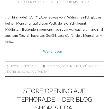
OKTOBER 21, 2017
STEFFI
6 KOMMENTARE
„Ich bin müde.“ „Von?“ „Aber sowas von.“ Wahrscheinlich gibt es
keinen Menschen auf dieser Welt, der sie nicht kennt:
Müdigkeit. Besonders morgens nach dem Aufwachen, manchmal
auch am Tag. Ich habe das Gefühl, dass sie für viele Menschen –
und…
Weiterlesen
→
FOOD
,
LIFESTYLE
EIWEISS
,
GESUNDHEIT
,
MÜDIGKEIT
,
PROTEINE
,
SCHLAF
,
VITALITÄT
STORE OPENING AUF
TEPHORA.DE – DER BLOG
SHOP IST DA!