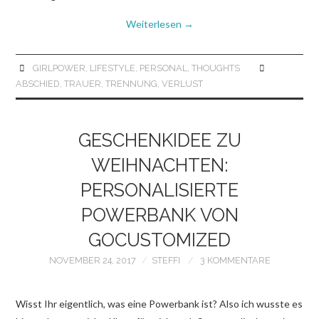
Weiterlesen
→
GIRLPOWER
,
LIFESTYLE
,
PERSONAL
,
THOUGHTS
ABSCHIED
,
TRAUER
,
TRENNUNG
,
VERLUST
GESCHENKIDEE ZU
WEIHNACHTEN:
PERSONALISIERTE
POWERBANK VON
GOCUSTOMIZED
NOVEMBER 24, 2017
STEFFI
3 KOMMENTARE
Wisst Ihr eigentlich, was eine Powerbank ist? Also ich wusste es