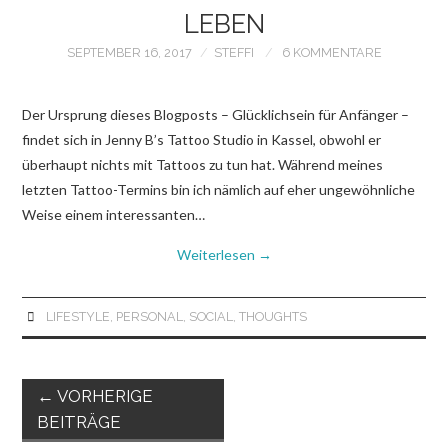
LEBEN
SEPTEMBER 16, 2017
STEFFI
6 KOMMENTARE
Der Ursprung dieses Blogposts – Glücklichsein für Anfänger –
findet sich in Jenny B’s Tattoo Studio in Kassel, obwohl er
überhaupt nichts mit Tattoos zu tun hat. Während meines
letzten Tattoo-Termins bin ich nämlich auf eher ungewöhnliche
Weise einem interessanten…
Weiterlesen
→
LIFESTYLE
,
PERSONAL
,
SOCIAL
,
THOUGHTS
Artikel-
←
VORHERIGE
Navigation
BEITRÄGE