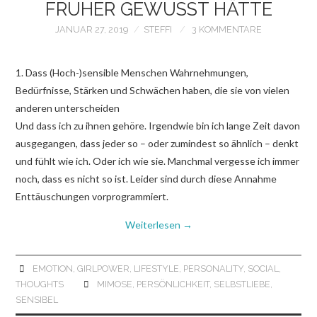
FRÜHER GEWUSST HÄTTE
JANUAR 27, 2019
STEFFI
3 KOMMENTARE
1. Dass (Hoch-)sensible Menschen Wahrnehmungen,
Bedürfnisse, Stärken und Schwächen haben, die sie von vielen
anderen unterscheiden
Und dass ich zu ihnen gehöre. Irgendwie bin ich lange Zeit davon
ausgegangen, dass jeder so – oder zumindest so ähnlich – denkt
und fühlt wie ich. Oder ich wie sie. Manchmal vergesse ich immer
noch, dass es nicht so ist. Leider sind durch diese Annahme
Enttäuschungen vorprogrammiert.
Weiterlesen
→
EMOTION
,
GIRLPOWER
,
LIFESTYLE
,
PERSONALITY
,
SOCIAL
,
THOUGHTS
MIMOSE
,
PERSÖNLICHKEIT
,
SELBSTLIEBE
,
SENSIBEL