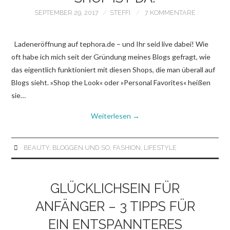
SEPTEMBER 29, 2017
STEFFI
7 KOMMENTARE
Ladeneröffnung auf tephora.de – und Ihr seid live dabei! Wie
oft habe ich mich seit der Gründung meines Blogs gefragt, wie
das eigentlich funktioniert mit diesen Shops, die man überall auf
Blogs sieht. »Shop the Look« oder »Personal Favorites« heißen
sie…
Weiterlesen
→
BEAUTY
,
BLOGGEN UND SO
,
FASHION
,
LIFESTYLE
GLÜCKLICHSEIN FÜR
ANFÄNGER – 3 TIPPS FÜR
EIN ENTSPANNTERES