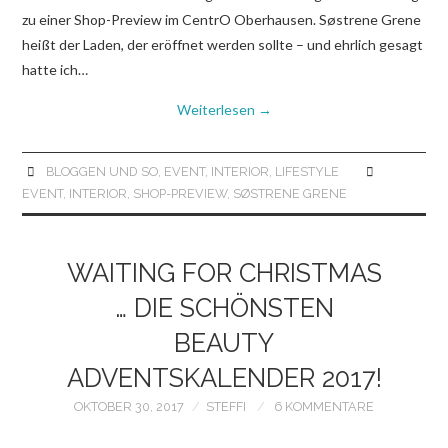
zu einer Shop-Preview im CentrO Oberhausen. Søstrene Grene
heißt der Laden, der eröffnet werden sollte – und ehrlich gesagt
hatte ich…
Weiterlesen
→
BLOGGEN UND SO
,
EVENT
,
INTERIOR
,
LIFESTYLE
EVENT
,
INTERIOR
,
SHOP-PREVIEW
,
SØSTRENE GRENE
WAITING FOR CHRISTMAS
… DIE SCHÖNSTEN
BEAUTY
ADVENTSKALENDER 2017!
OKTOBER 30, 2017
STEFFI
6 KOMMENTARE