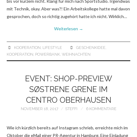
bis vor kurzem nicht. Klang für mich nach Sportstudio. Irgendwas
mit Technik, okay. Aber was?! Ein Arbeitskollege hatte mal davon
gesprochen, doch so richtig zugehört hatte ich nicht. Wirklich…
Weiterlesen
→
KOOPERATION
,
LIFESTYLE
GESCHENKIDEE
,
KOOPERATION
,
POWERBANK
,
WEIHNACHTEN
EVENT: SHOP-PREVIEW
SØSTRENE GRENE IM
CENTRO OBERHAUSEN
NOVEMBER 18, 2017
STEFFI
6 KOMMENTARE
Wie ich kürzlich bereits auf Instagram schrieb, erreichte mich im
Oktober die eMail einer PR-Agentur in Hamburg. Eine Einladung