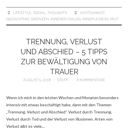
LIFESTYLE
,
SOCIAL
,
THOUGHTS
ACHTSAMKEIT
,
GEDÄCHTNIS
,
GRENZEN
,
INNERER DIALOG
,
MINDFULNESS
,
MUT
TRENNUNG, VERLUST
UND ABSCHIED – 5 TIPPS
ZUR BEWÄLTIGUNG VON
TRAUER
AUGUST 5, 2018
STEFFI
8 KOMMENTARE
Wenn ich mich in den letzten Wochen und Monaten besonders
intensiv mit etwas beschäftigt habe, dann mit den Themen
„Trennung, Verlust und Abschied“. Verlust durch Trennung,
Verlust durch Tod und der Verlust von Illusionen. Arten von
Verlust gibt es viele…