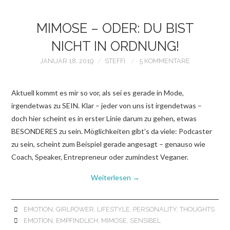
MIMOSE – ODER: DU BIST
NICHT IN ORDNUNG!
JANUAR 18, 2019
STEFFI
5 KOMMENTARE
Aktuell kommt es mir so vor, als sei es gerade in Mode,
irgendetwas zu SEIN. Klar – jeder von uns ist irgendetwas –
doch hier scheint es in erster Linie darum zu gehen, etwas
BESONDERES zu sein. Möglichkeiten gibt’s da viele: Podcaster
zu sein, scheint zum Beispiel gerade angesagt – genauso wie
Coach, Speaker, Entrepreneur oder zumindest Veganer.
Weiterlesen
→
EMOTION
,
GIRLPOWER
,
LIFESTYLE
,
PERSONALITY
,
THOUGHTS
EMOTION
,
EMPFINDLICH
,
MIMOSE
,
SENSIBEL