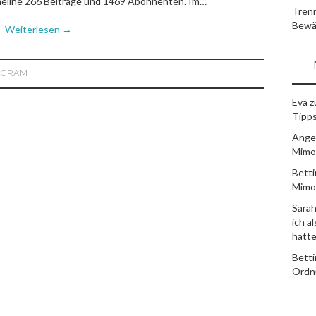
meline 266 Beiträge und 1469 Abonnenten. Im…
Trenn
Bewä
Weiterlesen
→
AGRAM
Eva
z
Tipps
Ange
Mimo
Betti
Mimo
Sara
ich a
hätt
Betti
Ordn