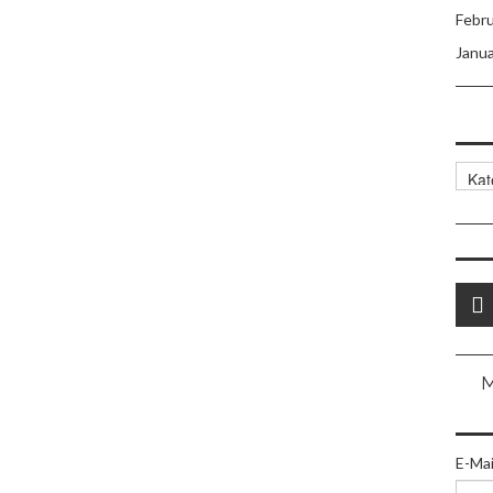
Febr
Janu
The
E-Ma