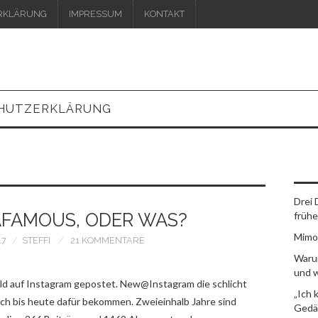
RKLÄRUNG
IMPRESSUM
KONTAKT
HUTZERKLÄRUNG
Drei 
AFAMOUS, ODER WAS?
frühe
Mimos
17
STEFFI
21 KOMMENTARE
Warum
und 
Bild auf Instagram gepostet. New@Instagram die schlicht
„Ich 
 ich bis heute dafür bekommen. Zweieinhalb Jahre sind
Gedäc