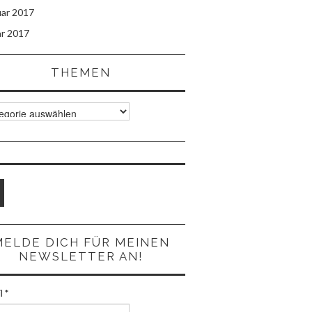
uar 2017
ar 2017
THEMEN
men
MELDE DICH FÜR MEINEN
NEWSLETTER AN!
il
*