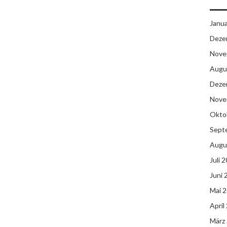
Janu
Deze
Nove
Augu
Deze
Nove
Okto
Sept
Augu
Juli 
Juni 
Mai 
April
März