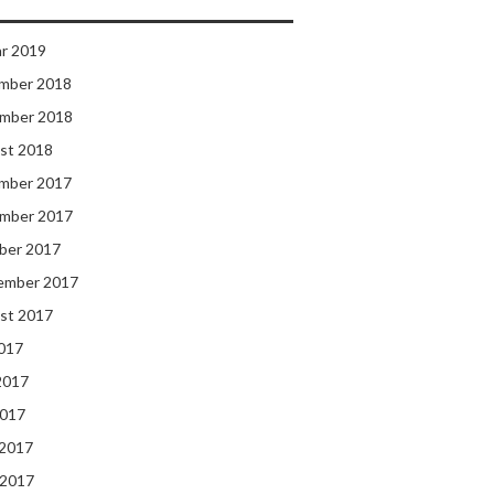
ar 2019
mber 2018
mber 2018
st 2018
mber 2017
mber 2017
ber 2017
ember 2017
st 2017
2017
2017
2017
 2017
 2017