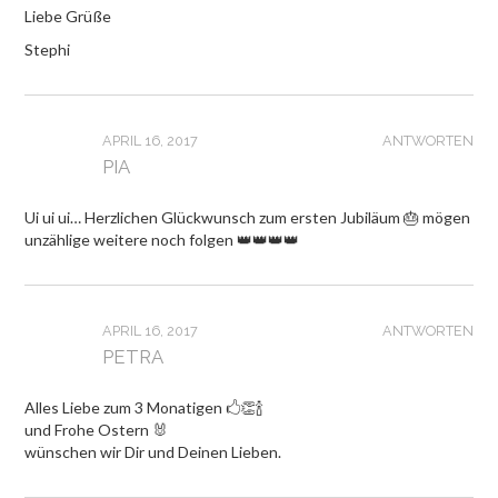
Liebe Grüße
Stephi
APRIL 16, 2017
ANTWORTEN
PIA
Ui ui ui… Herzlichen Glückwunsch zum ersten Jubiläum 🎂 mögen
unzählige weitere noch folgen 👑👑👑👑
APRIL 16, 2017
ANTWORTEN
PETRA
Alles Liebe zum 3 Monatigen 🖒👏🍾
und Frohe Ostern 🐰
wünschen wir Dir und Deinen Lieben.