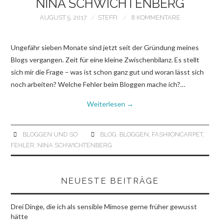
NINA SCHWICHTENBERG
AUGUST 5, 2017
STEFFI
8 KOMMENTARE
Ungefähr sieben Monate sind jetzt seit der Gründung meines
Blogs vergangen. Zeit für eine kleine Zwischenbilanz. Es stellt
sich mir die Frage – was ist schon ganz gut und woran lässt sich
noch arbeiten? Welche Fehler beim Bloggen mache ich?…
Weiterlesen
→
BLOGGEN UND SO
BLOG
,
BLOGGEN
,
FASHIIONCARPET
,
FEHLER
,
NINA SCHWICHTENBERG
NEUESTE BEITRÄGE
Drei Dinge, die ich als sensible Mimose gerne früher gewusst
hätte