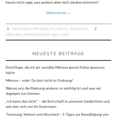
heute nicht egal, was andere über mich denken könnten?
Weiterlesen
→
GIRLPOWER
,
PERSONALITY
,
SOCIAL
,
THOUGHTS
MEINUNG
,
PERSÖNLICHKEIT
,
SELF LOVE
NEUESTE BEITRÄGE
Drei Dinge, die ich als sensible Mimose gerne früher gewusst
hätte
Mimose – oder: Du bist nicht in Ordnung!
Warum uns die Meinung anderer so wichtig ist und was wir
dagegen tun können
„Ich kann das nicht“ – die Botschaft in unserem Gedächtnis und
wie man sich von ihr lösen kann
Trennung, Verlust und Abschied – 5 Tipps zur Bewältigung von