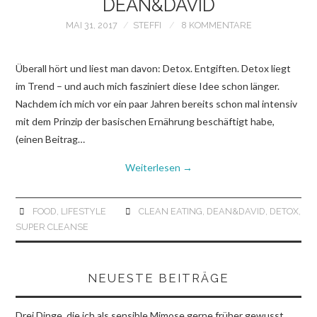
DEAN&DAVID
MAI 31, 2017
STEFFI
8 KOMMENTARE
Überall hört und liest man davon: Detox. Entgiften. Detox liegt
im Trend – und auch mich fasziniert diese Idee schon länger.
Nachdem ich mich vor ein paar Jahren bereits schon mal intensiv
mit dem Prinzip der basischen Ernährung beschäftigt habe,
(einen Beitrag…
Weiterlesen
→
FOOD
,
LIFESTYLE
CLEAN EATING
,
DEAN&DAVID
,
DETOX
,
SUPER CLEANSE
NEUESTE BEITRÄGE
Drei Dinge, die ich als sensible Mimose gerne früher gewusst