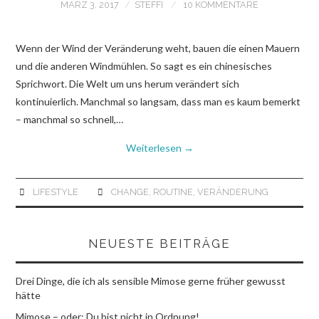
MÄRZ 3, 2017
STEFFI
10 KOMMENTARE
Wenn der Wind der Veränderung weht, bauen die einen Mauern
und die anderen Windmühlen. So sagt es ein chinesisches
Sprichwort. Die Welt um uns herum verändert sich
kontinuierlich. Manchmal so langsam, dass man es kaum bemerkt
– manchmal so schnell,…
Weiterlesen
→
LIFESTYLE
CHANGE
,
ROUTINE
,
VERÄNDERUNG
NEUESTE BEITRÄGE
Drei Dinge, die ich als sensible Mimose gerne früher gewusst
hätte
Mimose – oder: Du bist nicht in Ordnung!