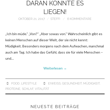
DARAN KÖNNTE ES
LIEGEN!
OKTOBER 21, 2017
STEFFI
6 KOMMENTARE
„Ich bin müde.“ „Von?“ „Aber sowas von.“ Wahrscheinlich gibt es
keinen Menschen auf dieser Welt, der sie nicht kennt:
Müdigkeit. Besonders morgens nach dem Aufwachen, manchmal
auch am Tag. Ich habe das Gefühl, dass sie für viele Menschen –
und…
Weiterlesen
→
FOOD
,
LIFESTYLE
EIWEISS
,
GESUNDHEIT
,
MÜDIGKEIT
,
PROTEINE
,
SCHLAF
,
VITALITÄT
NEUESTE BEITRÄGE