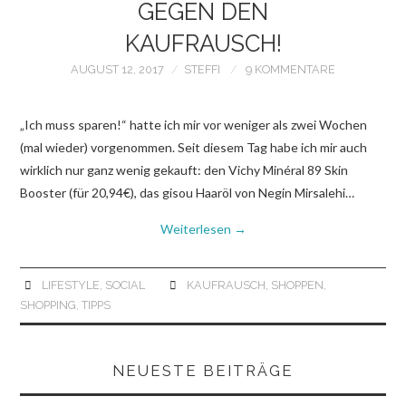
GEGEN DEN
KAUFRAUSCH!
AUGUST 12, 2017
STEFFI
9 KOMMENTARE
„Ich muss sparen!“ hatte ich mir vor weniger als zwei Wochen
(mal wieder) vorgenommen. Seit diesem Tag habe ich mir auch
wirklich nur ganz wenig gekauft: den Vichy Minéral 89 Skin
Booster (für 20,94€), das gisou Haaröl von Negin Mirsalehi…
Weiterlesen
→
LIFESTYLE
,
SOCIAL
KAUFRAUSCH
,
SHOPPEN
,
SHOPPING
,
TIPPS
NEUESTE BEITRÄGE