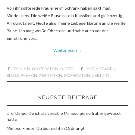
Von ihr sollte jede Frau eine im Schrank haben sagt man.
Mindestens. Die weiße Bluse ist ein Klassiker und gleichzeitig
Allroundtalent. Heute also: meine Liebeserklärung an die weiße
Bluse. Ich mag weiße Oberteile und habe auch vor der
Einführung von…
Weiterlesen
→
FASHION
,
KOOPERATION
,
OUTFIT
ART
,
ARTWORK
,
BLUSE
,
FASHION
,
INSPIRATION
,
KOOPERATION
,
ZEILI ART
NEUESTE BEITRÄGE
Drei Dinge, die ich als sensible Mimose gerne früher gewusst
hätte
Mimose – oder: Du bist nicht in Ordnung!