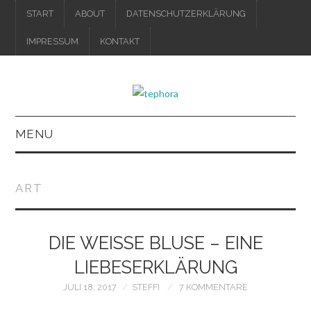
START
ABOUT
DATENSCHUTZERKLÄRUNG
IMPRESSUM
KONTAKT
MENU
IMPRESSUM
ART
DATENSCHUTZERKLÄRUNG
DIE WEISSE BLUSE – EINE L
IEBESERKLÄRUNG
JULI 18, 2017
STEFFI
7 KOMMENTARE