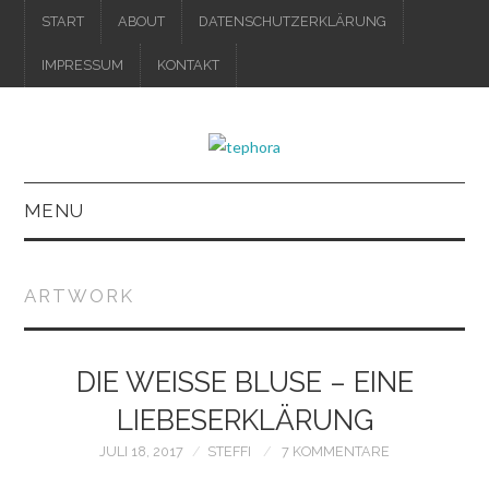
START
ABOUT
DATENSCHUTZERKLÄRUNG
IMPRESSUM
KONTAKT
MENU
IMPRESSUM
ARTWORK
DATENSCHUTZERKLÄRUNG
DIE WEISSE BLUSE – EINE L
IEBESERKLÄRUNG
JULI 18, 2017
STEFFI
7 KOMMENTARE