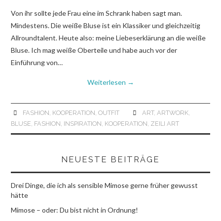
Von ihr sollte jede Frau eine im Schrank haben sagt man.
Mindestens. Die weiße Bluse ist ein Klassiker und gleichzeitig
Allroundtalent. Heute also: meine Liebeserklärung an die weiße
Bluse. Ich mag weiße Oberteile und habe auch vor der
Einführung von…
Weiterlesen
→
FASHION
,
KOOPERATION
,
OUTFIT
ART
,
ARTWORK
,
BLUSE
,
FASHION
,
INSPIRATION
,
KOOPERATION
,
ZEILI ART
NEUESTE BEITRÄGE
Drei Dinge, die ich als sensible Mimose gerne früher gewusst
hätte
Mimose – oder: Du bist nicht in Ordnung!