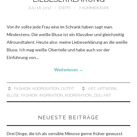
JULI 18, 2017
STEFFI
7 KOMMENTARE
Von ihr sollte jede Frau eine im Schrank haben sagt man.
Mindestens. Die weiße Bluse ist ein Klassiker und gleichzeitig
Allroundtalent. Heute also: meine Liebeserklärung an die weiße
Bluse. Ich mag weiße Oberteile und habe auch vor der
Einführung von…
Weiterlesen
→
FASHION
,
KOOPERATION
,
OUTFIT
ART
,
ARTWORK
,
BLUSE
,
FASHION
,
INSPIRATION
,
KOOPERATION
,
ZEILI ART
NEUESTE BEITRÄGE
Drei Dinge, die ich als sensible Mimose gerne früher gewusst