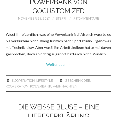
POWERBANK VON
GOCUSTOMIZED
NOVEMBER 24, 2017
STEFFI
3 KOMMENTARE
Wisst Ihr eigentlich, was eine Powerbank ist? Also ich wusste es
bis vor kurzem nicht. Klang für mich nach Sportstudio. Irgendwas
mit Technik, okay. Aber was?! Ein Arbeitskollege hatte mal davon
gesprochen, doch so richtig zugehört hatte ich nicht. Wirklich…
Weiterlesen
→
KOOPERATION
,
LIFESTYLE
GESCHENKIDEE
,
KOOPERATION
,
POWERBANK
,
WEIHNACHTEN
DIE WEISSE BLUSE – EINE L
IEBESERKLÄRUNG